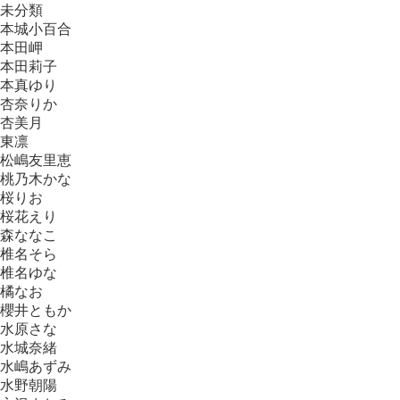
未分類
本城小百合
本田岬
本田莉子
本真ゆり
杏奈りか
杏美月
東凛
松嶋友里恵
桃乃木かな
桜りお
桜花えり
森ななこ
椎名そら
椎名ゆな
橘なお
櫻井ともか
水原さな
水城奈緒
水嶋あずみ
水野朝陽