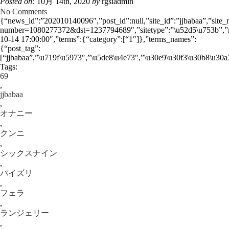
Posted on:
10月 14th, 2020
by
rgsiadmin
No Comments
{“news_id”:”202010140096″,”post_id”:null,”site_id”:”jjbabaa”,”site_
number=1080277372&dst=1237794689″,”sitetype”:”\u52d5\u753b”,”movi
10-14 17:00:00″,”terms”:{“category”:[“1″]},”terms_names”:
{“post_tag”:
[“jjbabaa”,”\u719f\u5973″,”\u5de8\u4e73″,”\u30e9\u30f3\u30b8\u30
Tags:
69
,
jjbabaa
,
オナニー
,
クンニ
,
シックスナイン
,
パイズリ
,
フェラ
,
ランジェリー
,