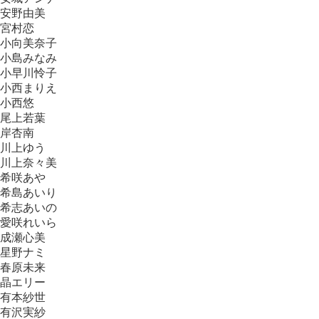
安野由美
宮村恋
小向美奈子
小島みなみ
小早川怜子
小西まりえ
小西悠
尾上若葉
岸杏南
川上ゆう
川上奈々美
希咲あや
希島あいり
希志あいの
愛咲れいら
成瀬心美
星野ナミ
春原未来
晶エリー
有本紗世
有沢実紗