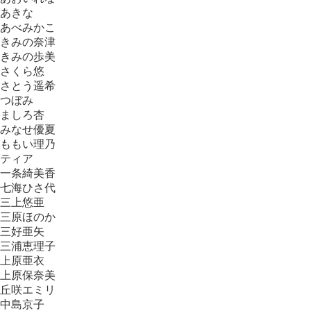
あきな
あべみかこ
きみの奈津
きみの歩美
さくら悠
さとう遥希
つぼみ
ましろ杏
みなせ優夏
ももい理乃
ティア
一条綺美香
七海ひさ代
三上悠亜
三原ほのか
三好亜矢
三浦恵理子
上原亜衣
上原保奈美
丘咲エミリ
中島京子