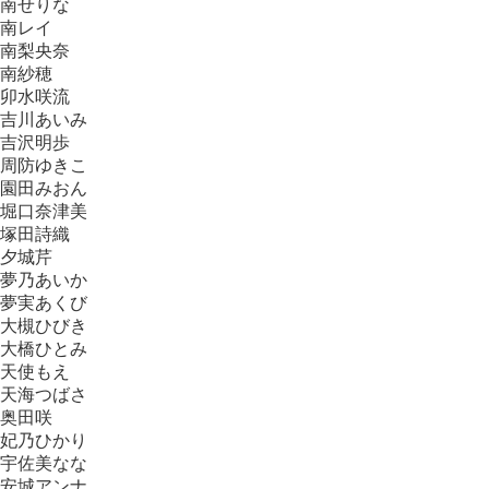
南せりな
南レイ
南梨央奈
南紗穂
卯水咲流
吉川あいみ
吉沢明歩
周防ゆきこ
園田みおん
堀口奈津美
塚田詩織
夕城芹
夢乃あいか
夢実あくび
大槻ひびき
大橋ひとみ
天使もえ
天海つばさ
奥田咲
妃乃ひかり
宇佐美なな
安城アンナ