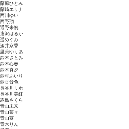
藤原ひとみ
藤崎エリナ
西川ゆい
西野翔
通野未帆
逢沢はるか
遥めぐみ
酒井京香
里美ゆりあ
鈴木さとみ
鈴木心春
鈴木真夕
鈴村あいり
鈴香音色
長谷川リホ
長谷川美紅
霧島さくら
青山未来
青山菜々
青山葵
青木りん