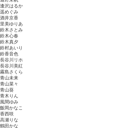
逢沢はるか
遥めぐみ
酒井京香
里美ゆりあ
鈴木さとみ
鈴木心春
鈴木真夕
鈴村あいり
鈴香音色
長谷川リホ
長谷川美紅
霧島さくら
青山未来
青山菜々
青山葵
青木りん
風間ゆみ
飯岡かなこ
香西咲
高瀬りな
鶴田かな