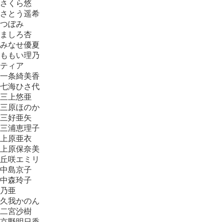
さくら悠
さとう遥希
つぼみ
ましろ杏
みなせ優夏
ももい理乃
ティア
一条綺美香
七海ひさ代
三上悠亜
三原ほのか
三好亜矢
三浦恵理子
上原亜衣
上原保奈美
丘咲エミリ
中島京子
中森玲子
乃亜
久我かのん
二宮沙樹
京野明日香