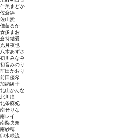
仁美まどか
佐倉絆
佐山愛
佳苗るか
倉多まお
倉持結愛
光月夜也
八木あずさ
初川みなみ
初音みのり
前田かおり
前田優希
加納綾子
北山かんな
北川瞳
北条麻妃
南せりな
南レイ
南梨央奈
南紗穂
卯水咲流