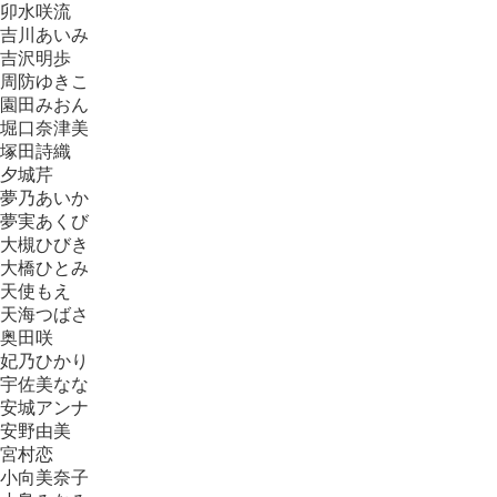
卯水咲流
吉川あいみ
吉沢明歩
周防ゆきこ
園田みおん
堀口奈津美
塚田詩織
夕城芹
夢乃あいか
夢実あくび
大槻ひびき
大橋ひとみ
天使もえ
天海つばさ
奥田咲
妃乃ひかり
宇佐美なな
安城アンナ
安野由美
宮村恋
小向美奈子