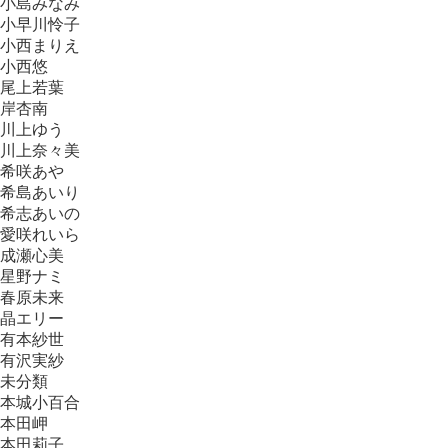
小島みなみ
小早川怜子
小西まりえ
小西悠
尾上若葉
岸杏南
川上ゆう
川上奈々美
希咲あや
希島あいり
希志あいの
愛咲れいら
成瀬心美
星野ナミ
春原未来
晶エリー
有本紗世
有沢実紗
未分類
本城小百合
本田岬
本田莉子