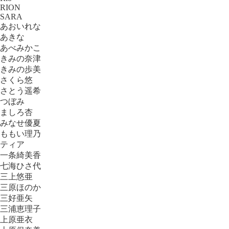
RION
SARA
あおいれな
あきな
あべみかこ
きみの奈津
きみの歩美
さくら悠
さとう遥希
つぼみ
ましろ杏
みなせ優夏
ももい理乃
ティア
一条綺美香
七海ひさ代
三上悠亜
三原ほのか
三好亜矢
三浦恵理子
上原亜衣