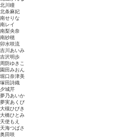
北川瞳
北条麻妃
南せりな
南レイ
南梨央奈
南紗穂
卯水咲流
吉川あいみ
吉沢明歩
周防ゆきこ
園田みおん
堀口奈津美
塚田詩織
夕城芹
夢乃あいか
夢実あくび
大槻ひびき
大橋ひとみ
天使もえ
天海つばさ
奥田咲