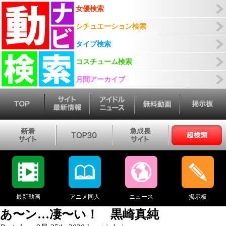
女優検索
シチュエーション検索
タイプ検索
コスチューム検索
月間アーカイブ
最新動画
アニメ同人
ニュース
掲示板
あ〜ン…凄〜い！ 黒崎真純