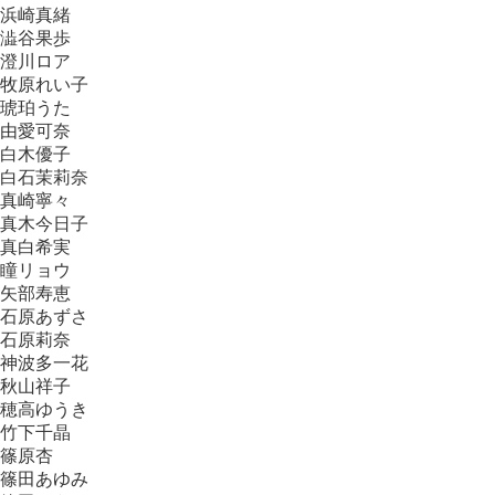
浜崎真緒
澁谷果歩
澄川ロア
牧原れい子
琥珀うた
由愛可奈
白木優子
白石茉莉奈
真崎寧々
真木今日子
真白希実
瞳リョウ
矢部寿恵
石原あずさ
石原莉奈
神波多一花
秋山祥子
穂高ゆうき
竹下千晶
篠原杏
篠田あゆみ