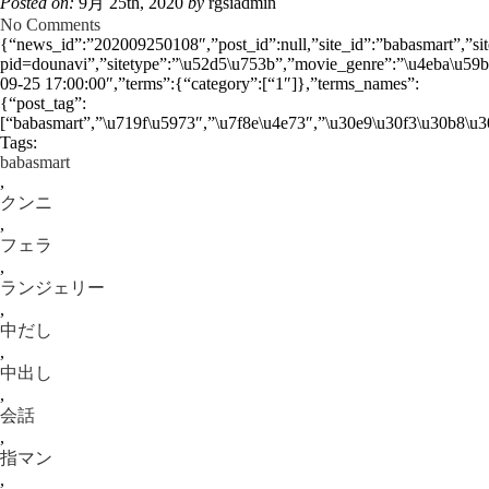
Posted on:
9月 25th, 2020
by
rgsiadmin
No Comments
{“news_id”:”202009250108″,”post_id”:null,”site_id”:”babasmart”,”si
pid=dounavi”,”sitetype”:”\u52d5\u753b”,”movie_genre”:”\u4eba\u59b
09-25 17:00:00″,”terms”:{“category”:[“1″]},”terms_names”:
{“post_tag”:
[“babasmart”,”\u719f\u5973″,”\u7f8e\u4e73″,”\u30e9\u30f3\u30b8\u
Tags:
babasmart
,
クンニ
,
フェラ
,
ランジェリー
,
中だし
,
中出し
,
会話
,
指マン
,