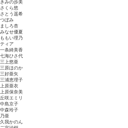
きみの歩美
さくら悠
さとう遥希
つぼみ
ましろ杏
みなせ優夏
ももい理乃
ティア
一条綺美香
七海ひさ代
三上悠亜
三原ほのか
三好亜矢
三浦恵理子
上原亜衣
上原保奈美
丘咲エミリ
中島京子
中森玲子
乃亜
久我かのん
二宮沙樹